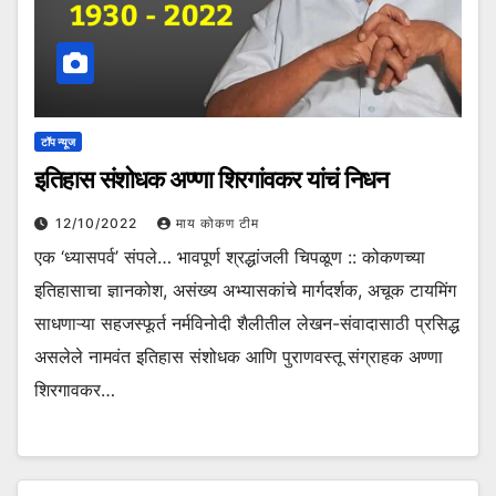
टॉप न्यूज
इतिहास संशोधक अण्णा शिरगांवकर यांचं निधन
12/10/2022
माय कोकण टीम
एक ‘ध्यासपर्व’ संपले… भावपूर्ण श्रद्धांजली चिपळूण :: कोकणच्या
इतिहासाचा ज्ञानकोश, असंख्य अभ्यासकांचे मार्गदर्शक, अचूक टायमिंग
साधणाऱ्या सहजस्फूर्त नर्मविनोदी शैलीतील लेखन-संवादासाठी प्रसिद्ध
असलेले नामवंत इतिहास संशोधक आणि पुराणवस्तू संग्राहक अण्णा
शिरगावकर…