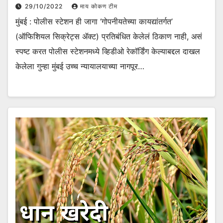
29/10/2022
माय कोकण टीम
मुंबई : पोलीस स्‍टेशन ही जागा ‘गोपनीयतेच्‍या कायद्यांतर्गत’
(ऑफिशियल सिक्रेट्स ॲक्ट) प्रतिबंधित केलेलं ठिकाण नाही, असं
स्पष्ट करत पोलीस स्‍टेशनमध्ये व्‍हिडीओ रेकॉर्डिंग केल्याबद्दल दाखल
केलेला गुन्हा मुंबई उच्‍च न्‍यायालयाच्‍या नागपूर…