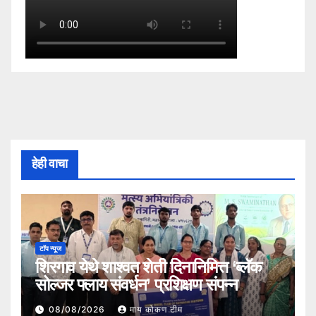
हेही वाचा
टॉप न्यूज
शिरगाव येथे शाश्वत शेती दिनानिमित्त ‘ब्लॅक
सोल्जर फ्लाय संवर्धन’ प्रशिक्षण संपन्न
08/08/2026
माय कोकण टीम